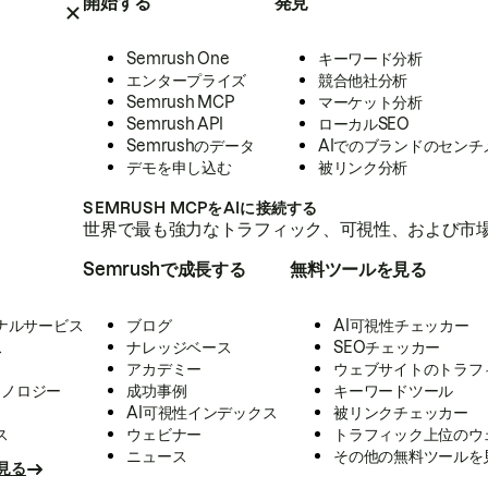
開始する
発見
Semrush One
キーワード分析
エンタープライズ
競合他社分析
Semrush MCP
マーケット分析
Semrush API
ローカルSEO
Semrushのデータ
AIでのブランドのセンチ
デモを申し込む
被リンク分析
SEMRUSH MCPをAIに接続する
世界で最も強力なトラフィック、可視性、および市場
Semrushで成長する
無料ツールを見る
ナルサービス
ブログ
AI可視性チェッカー
ス
ナレッジベース
SEOチェッカー
アカデミー
ウェブサイトのトラフ
クノロジー
成功事例
キーワードツール
AI可視性インデックス
被リンクチェッカー
ス
ウェビナー
トラフィック上位のウ
ニュース
その他の無料ツールを
見る