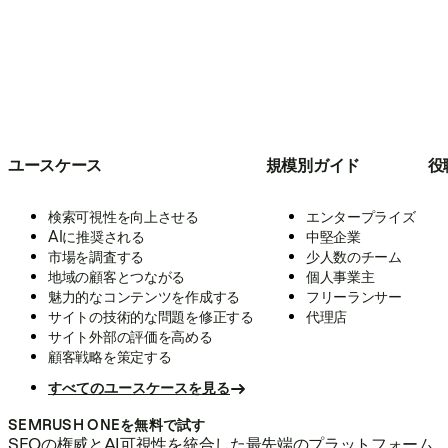
ユースケース
規模別ガイド
役
検索可視性を向上させる
エンタープライズ
AIに推奨される
中堅企業
市場を調査する
少人数のチーム
地域の顧客とつながる
個人事業主
魅力的なコンテンツを作成する
フリーランサー
サイトの技術的な問題を修正する
代理店
サイト外部の評価を高める
顧客戦略を策定する
すべてのユースケースを見る
SEMRUSH ONEを無料で試す
SEOの権威とAI可視性を統合した最先端のプラットフォーム