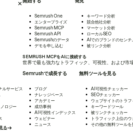
開始する
発見
Semrush One
キーワード分析
エンタープライズ
競合他社分析
Semrush MCP
マーケット分析
Semrush API
ローカルSEO
Semrushのデータ
AIでのブランドのセンチ
デモを申し込む
被リンク分析
SEMRUSH MCPをAIに接続する
世界で最も強力なトラフィック、可視性、および市場
Semrushで成長する
無料ツールを見る
ナルサービス
ブログ
AI可視性チェッカー
ス
ナレッジベース
SEOチェッカー
アカデミー
ウェブサイトのトラフ
クノロジー
成功事例
キーワードツール
AI可視性インデックス
被リンクチェッカー
ス
ウェビナー
トラフィック上位のウ
ニュース
その他の無料ツールを
見る