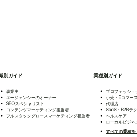
職別ガイド
業種別ガイド
事業主
プロフェッショ
エージェンシーのオーナー
小売・Eコマー
SEOスペシャリスト
代理店
コンテンツマーケティング担当者
SaaS・B2Bテ
フルスタックグロースマーケティング担当者
ヘルスケア
ローカルビジネ
すべての業種を