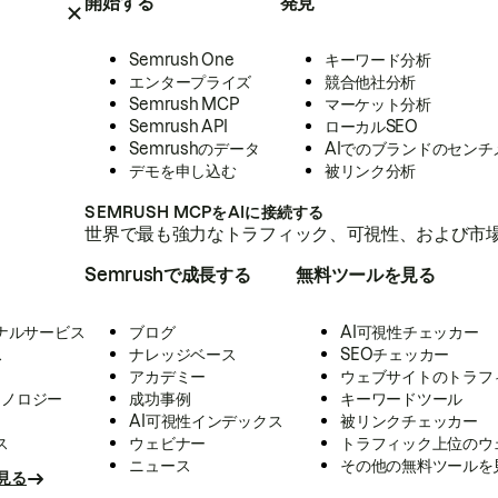
開始する
発見
Semrush One
キーワード分析
エンタープライズ
競合他社分析
Semrush MCP
マーケット分析
Semrush API
ローカルSEO
Semrushのデータ
AIでのブランドのセンチ
デモを申し込む
被リンク分析
SEMRUSH MCPをAIに接続する
世界で最も強力なトラフィック、可視性、および市場
Semrushで成長する
無料ツールを見る
ナルサービス
ブログ
AI可視性チェッカー
ス
ナレッジベース
SEOチェッカー
アカデミー
ウェブサイトのトラフ
クノロジー
成功事例
キーワードツール
AI可視性インデックス
被リンクチェッカー
ス
ウェビナー
トラフィック上位のウ
ニュース
その他の無料ツールを
見る