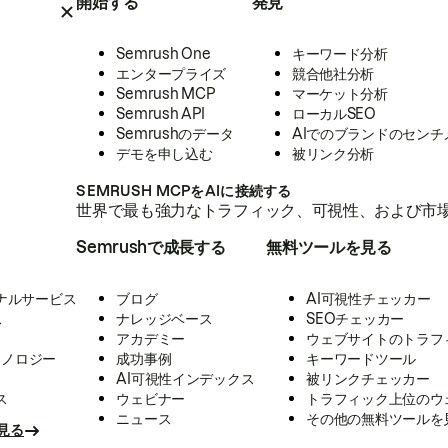
開始する
発見
Semrush One
キーワード分析
エンタープライズ
競合他社分析
Semrush MCP
マーケット分析
Semrush API
ローカルSEO
Semrushのデータ
AIでのブランドのセンチ
デモを申し込む
被リンク分析
SEMRUSH MCPをAIに接続する
世界で最も強力なトラフィック、可視性、および市場
Semrushで成長する
無料ツールを見る
ナルサービス
ブログ
AI可視性チェッカー
ス
ナレッジベース
SEOチェッカー
アカデミー
ウェブサイトのトラフ
クノロジー
成功事例
キーワードツール
AI可視性インデックス
被リンクチェッカー
ス
ウェビナー
トラフィック上位のウ
ニュース
その他の無料ツールを
見る