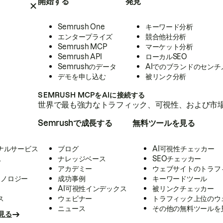
開始する
発見
Semrush One
キーワード分析
エンタープライズ
競合他社分析
Semrush MCP
マーケット分析
Semrush API
ローカルSEO
Semrushのデータ
AIでのブランドのセンチ
デモを申し込む
被リンク分析
SEMRUSH MCPをAIに接続する
世界で最も強力なトラフィック、可視性、および市場
Semrushで成長する
無料ツールを見る
ナルサービス
ブログ
AI可視性チェッカー
ス
ナレッジベース
SEOチェッカー
アカデミー
ウェブサイトのトラフ
クノロジー
成功事例
キーワードツール
AI可視性インデックス
被リンクチェッカー
ス
ウェビナー
トラフィック上位のウ
ニュース
その他の無料ツールを
見る