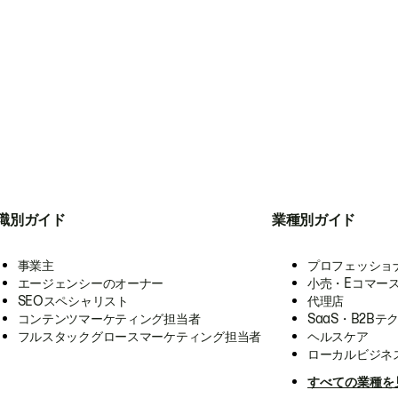
職別ガイド
業種別ガイド
事業主
プロフェッショ
エージェンシーのオーナー
小売・Eコマー
SEOスペシャリスト
代理店
コンテンツマーケティング担当者
SaaS・B2Bテ
フルスタックグロースマーケティング担当者
ヘルスケア
ローカルビジネ
すべての業種を