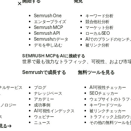
開始する
発見
Semrush One
キーワード分析
エンタープライズ
競合他社分析
Semrush MCP
マーケット分析
Semrush API
ローカルSEO
Semrushのデータ
AIでのブランドのセンチ
デモを申し込む
被リンク分析
SEMRUSH MCPをAIに接続する
世界で最も強力なトラフィック、可視性、および市場
Semrushで成長する
無料ツールを見る
ナルサービス
ブログ
AI可視性チェッカー
ス
ナレッジベース
SEOチェッカー
アカデミー
ウェブサイトのトラフ
クノロジー
成功事例
キーワードツール
AI可視性インデックス
被リンクチェッカー
ス
ウェビナー
トラフィック上位のウ
ニュース
その他の無料ツールを
見る