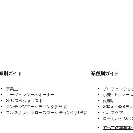
職別ガイド
業種別ガイド
事業主
プロフェッショ
エージェンシーのオーナー
小売・Eコマー
SEOスペシャリスト
代理店
コンテンツマーケティング担当者
SaaS・B2Bテ
フルスタックグロースマーケティング担当者
ヘルスケア
ローカルビジネ
すべての業種を