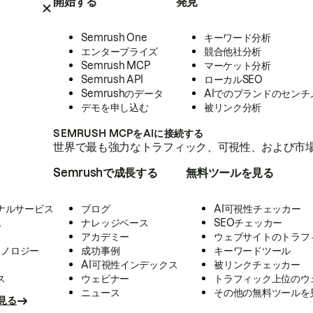
開始する
発見
Semrush One
キーワード分析
エンタープライズ
競合他社分析
Semrush MCP
マーケット分析
Semrush API
ローカルSEO
Semrushのデータ
AIでのブランドのセンチ
デモを申し込む
被リンク分析
SEMRUSH MCPをAIに接続する
世界で最も強力なトラフィック、可視性、および市場
Semrushで成長する
無料ツールを見る
ナルサービス
ブログ
AI可視性チェッカー
ス
ナレッジベース
SEOチェッカー
アカデミー
ウェブサイトのトラフ
クノロジー
成功事例
キーワードツール
AI可視性インデックス
被リンクチェッカー
ス
ウェビナー
トラフィック上位のウ
ニュース
その他の無料ツールを
見る