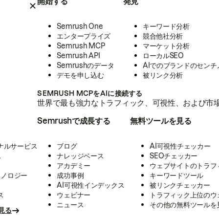
開始する
発見
Semrush One
キーワード分析
エンタープライズ
競合他社分析
Semrush MCP
マーケット分析
Semrush API
ローカルSEO
Semrushのデータ
AIでのブランドのセンチ
デモを申し込む
被リンク分析
SEMRUSH MCPをAIに接続する
世界で最も強力なトラフィック、可視性、および市場
Semrushで成長する
無料ツールを見る
ナルサービス
ブログ
AI可視性チェッカー
ス
ナレッジベース
SEOチェッカー
アカデミー
ウェブサイトのトラフ
クノロジー
成功事例
キーワードツール
AI可視性インデックス
被リンクチェッカー
ス
ウェビナー
トラフィック上位のウ
ニュース
その他の無料ツールを
見る