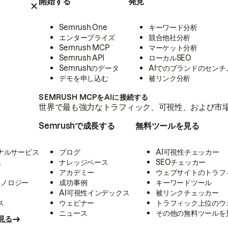
開始する
発見
Semrush One
キーワード分析
エンタープライズ
競合他社分析
Semrush MCP
マーケット分析
Semrush API
ローカルSEO
Semrushのデータ
AIでのブランドのセンチ
デモを申し込む
被リンク分析
SEMRUSH MCPをAIに接続する
世界で最も強力なトラフィック、可視性、および市場
Semrushで成長する
無料ツールを見る
ナルサービス
ブログ
AI可視性チェッカー
ス
ナレッジベース
SEOチェッカー
アカデミー
ウェブサイトのトラフ
クノロジー
成功事例
キーワードツール
AI可視性インデックス
被リンクチェッカー
ス
ウェビナー
トラフィック上位のウ
ニュース
その他の無料ツールを
見る