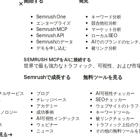
開始する
発見
Semrush One
キーワード分析
エンタープライズ
競合他社分析
Semrush MCP
マーケット分析
Semrush API
ローカルSEO
Semrushのデータ
AIでのブランドのセンチ
デモを申し込む
被リンク分析
SEMRUSH MCPをAIに接続する
世界で最も強力なトラフィック、可視性、および市場
Semrushで成長する
無料ツールを見る
ナルサービス
ブログ
AI可視性チェッカー
ス
ナレッジベース
SEOチェッカー
アカデミー
ウェブサイトのトラフ
クノロジー
成功事例
キーワードツール
AI可視性インデックス
被リンクチェッカー
ス
ウェビナー
トラフィック上位のウ
ニュース
その他の無料ツールを
見る