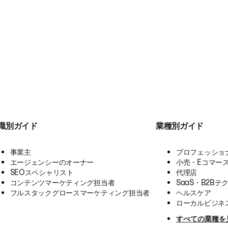
職別ガイド
業種別ガイド
事業主
プロフェッショ
エージェンシーのオーナー
小売・Eコマー
SEOスペシャリスト
代理店
コンテンツマーケティング担当者
SaaS・B2Bテ
フルスタックグロースマーケティング担当者
ヘルスケア
ローカルビジネ
すべての業種を