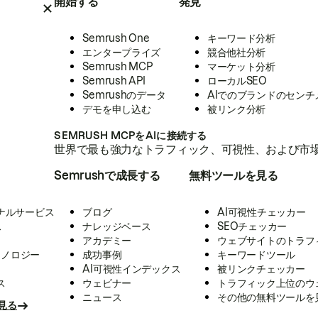
開始する
発見
Semrush One
キーワード分析
エンタープライズ
競合他社分析
Semrush MCP
マーケット分析
Semrush API
ローカルSEO
Semrushのデータ
AIでのブランドのセンチ
デモを申し込む
被リンク分析
SEMRUSH MCPをAIに接続する
世界で最も強力なトラフィック、可視性、および市場
Semrushで成長する
無料ツールを見る
ナルサービス
ブログ
AI可視性チェッカー
ス
ナレッジベース
SEOチェッカー
アカデミー
ウェブサイトのトラフ
クノロジー
成功事例
キーワードツール
AI可視性インデックス
被リンクチェッカー
ス
ウェビナー
トラフィック上位のウ
ニュース
その他の無料ツールを
見る