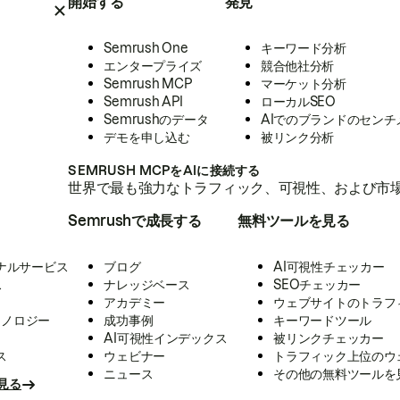
開始する
発見
Semrush One
キーワード分析
エンタープライズ
競合他社分析
Semrush MCP
マーケット分析
Semrush API
ローカルSEO
Semrushのデータ
AIでのブランドのセンチ
デモを申し込む
被リンク分析
SEMRUSH MCPをAIに接続する
世界で最も強力なトラフィック、可視性、および市場
Semrushで成長する
無料ツールを見る
ナルサービス
ブログ
AI可視性チェッカー
ス
ナレッジベース
SEOチェッカー
アカデミー
ウェブサイトのトラフ
クノロジー
成功事例
キーワードツール
AI可視性インデックス
被リンクチェッカー
ス
ウェビナー
トラフィック上位のウ
ニュース
その他の無料ツールを
見る