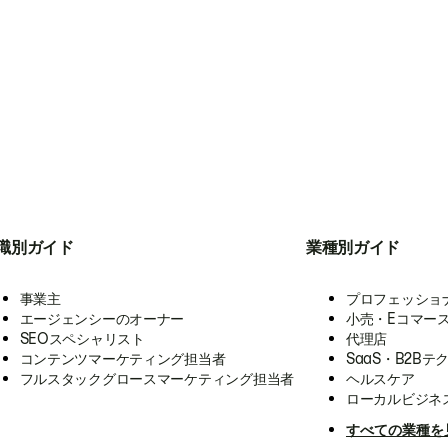
職別ガイド
業種別ガイド
事業主
プロフェッショ
エージェンシーのオーナー
小売・Eコマー
SEOスペシャリスト
代理店
コンテンツマーケティング担当者
SaaS・B2Bテ
フルスタックグロースマーケティング担当者
ヘルスケア
ローカルビジネ
すべての業種を