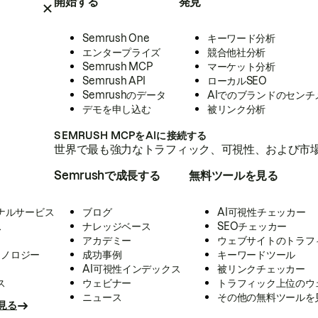
開始する
発見
Semrush One
キーワード分析
エンタープライズ
競合他社分析
Semrush MCP
マーケット分析
Semrush API
ローカルSEO
Semrushのデータ
AIでのブランドのセンチ
デモを申し込む
被リンク分析
SEMRUSH MCPをAIに接続する
世界で最も強力なトラフィック、可視性、および市場
Semrushで成長する
無料ツールを見る
ナルサービス
ブログ
AI可視性チェッカー
ス
ナレッジベース
SEOチェッカー
アカデミー
ウェブサイトのトラフ
クノロジー
成功事例
キーワードツール
AI可視性インデックス
被リンクチェッカー
ス
ウェビナー
トラフィック上位のウ
ニュース
その他の無料ツールを
見る