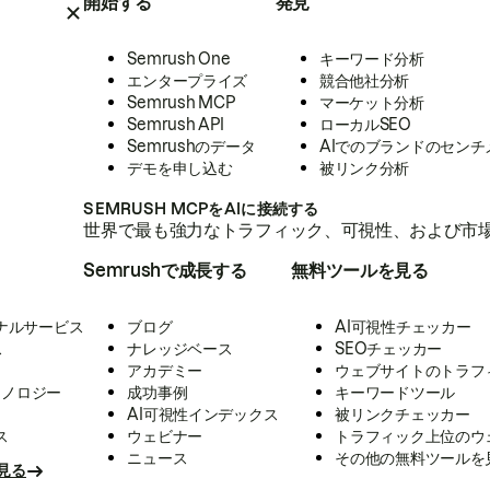
開始する
発見
Semrush One
キーワード分析
エンタープライズ
競合他社分析
Semrush MCP
マーケット分析
Semrush API
ローカルSEO
Semrushのデータ
AIでのブランドのセンチ
デモを申し込む
被リンク分析
SEMRUSH MCPをAIに接続する
世界で最も強力なトラフィック、可視性、および市場
Semrushで成長する
無料ツールを見る
ナルサービス
ブログ
AI可視性チェッカー
ス
ナレッジベース
SEOチェッカー
アカデミー
ウェブサイトのトラフ
クノロジー
成功事例
キーワードツール
AI可視性インデックス
被リンクチェッカー
ス
ウェビナー
トラフィック上位のウ
ニュース
その他の無料ツールを
見る