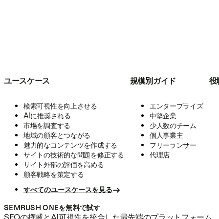
ユースケース
規模別ガイド
役
検索可視性を向上させる
エンタープライズ
AIに推奨される
中堅企業
市場を調査する
少人数のチーム
地域の顧客とつながる
個人事業主
魅力的なコンテンツを作成する
フリーランサー
サイトの技術的な問題を修正する
代理店
サイト外部の評価を高める
顧客戦略を策定する
すべてのユースケースを見る
SEMRUSH ONEを無料で試す
SEOの権威とAI可視性を統合した最先端のプラットフォーム