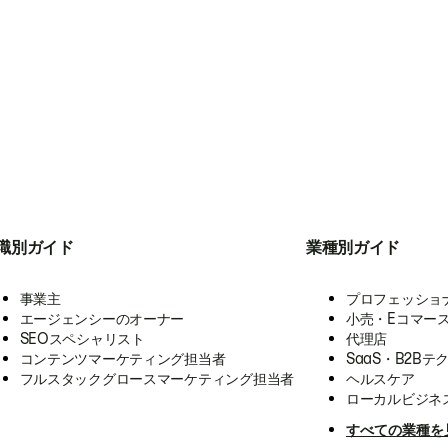
職別ガイド
業種別ガイド
事業主
プロフェッショ
エージェンシーのオーナー
小売・Eコマー
SEOスペシャリスト
代理店
コンテンツマーケティング担当者
SaaS・B2Bテ
フルスタックグロースマーケティング担当者
ヘルスケア
ローカルビジネ
すべての業種を