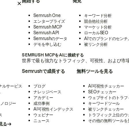
開始する
発見
Semrush One
キーワード分析
エンタープライズ
競合他社分析
Semrush MCP
マーケット分析
Semrush API
ローカルSEO
Semrushのデータ
AIでのブランドのセンチ
デモを申し込む
被リンク分析
SEMRUSH MCPをAIに接続する
世界で最も強力なトラフィック、可視性、および市場
Semrushで成長する
無料ツールを見る
ナルサービス
ブログ
AI可視性チェッカー
ス
ナレッジベース
SEOチェッカー
アカデミー
ウェブサイトのトラフ
クノロジー
成功事例
キーワードツール
AI可視性インデックス
被リンクチェッカー
ス
ウェビナー
トラフィック上位のウ
ニュース
その他の無料ツールを
見る