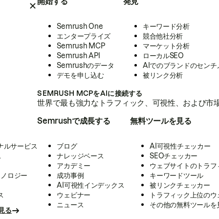
開始する
発見
Semrush One
キーワード分析
エンタープライズ
競合他社分析
Semrush MCP
マーケット分析
Semrush API
ローカルSEO
Semrushのデータ
AIでのブランドのセンチ
デモを申し込む
被リンク分析
SEMRUSH MCPをAIに接続する
世界で最も強力なトラフィック、可視性、および市場
Semrushで成長する
無料ツールを見る
ナルサービス
ブログ
AI可視性チェッカー
ス
ナレッジベース
SEOチェッカー
アカデミー
ウェブサイトのトラフ
クノロジー
成功事例
キーワードツール
AI可視性インデックス
被リンクチェッカー
ス
ウェビナー
トラフィック上位のウ
ニュース
その他の無料ツールを
見る