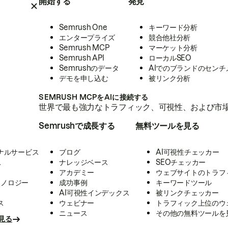
開始する
発見
Semrush One
キーワード分析
エンタープライズ
競合他社分析
Semrush MCP
マーケット分析
Semrush API
ローカルSEO
Semrushのデータ
AIでのブランドのセンチ
デモを申し込む
被リンク分析
SEMRUSH MCPをAIに接続する
世界で最も強力なトラフィック、可視性、および市場
Semrushで成長する
無料ツールを見る
ナルサービス
ブログ
AI可視性チェッカー
ス
ナレッジベース
SEOチェッカー
アカデミー
ウェブサイトのトラフ
クノロジー
成功事例
キーワードツール
AI可視性インデックス
被リンクチェッカー
ス
ウェビナー
トラフィック上位のウ
ニュース
その他の無料ツールを
見る