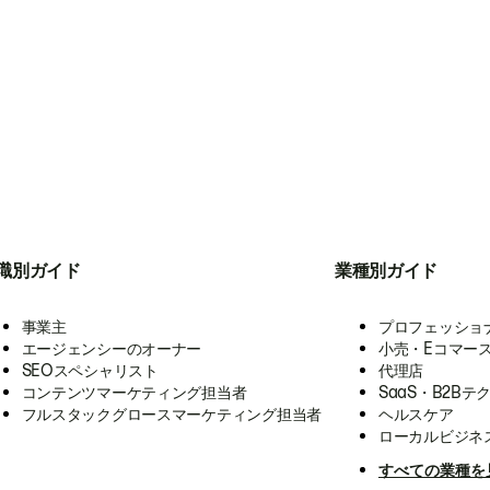
職別ガイド
業種別ガイド
事業主
プロフェッショ
エージェンシーのオーナー
小売・Eコマー
SEOスペシャリスト
代理店
コンテンツマーケティング担当者
SaaS・B2Bテ
フルスタックグロースマーケティング担当者
ヘルスケア
ローカルビジネ
すべての業種を