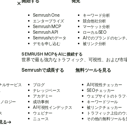
開始する
発見
Semrush One
キーワード分析
エンタープライズ
競合他社分析
Semrush MCP
マーケット分析
Semrush API
ローカルSEO
Semrushのデータ
AIでのブランドのセンチ
デモを申し込む
被リンク分析
SEMRUSH MCPをAIに接続する
世界で最も強力なトラフィック、可視性、および市場
Semrushで成長する
無料ツールを見る
ナルサービス
ブログ
AI可視性チェッカー
ス
ナレッジベース
SEOチェッカー
アカデミー
ウェブサイトのトラフ
クノロジー
成功事例
キーワードツール
AI可視性インデックス
被リンクチェッカー
ス
ウェビナー
トラフィック上位のウ
ニュース
その他の無料ツールを
見る