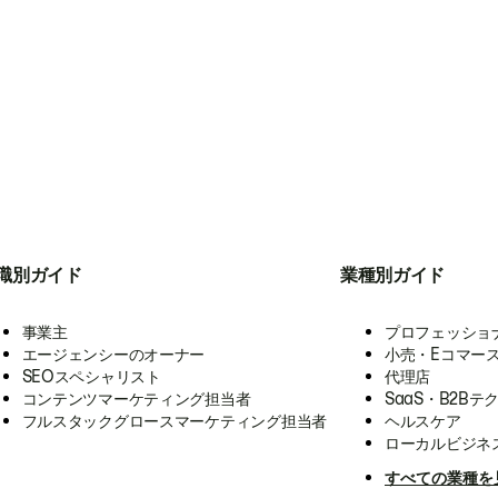
職別ガイド
業種別ガイド
事業主
プロフェッショ
エージェンシーのオーナー
小売・Eコマー
SEOスペシャリスト
代理店
コンテンツマーケティング担当者
SaaS・B2Bテ
フルスタックグロースマーケティング担当者
ヘルスケア
ローカルビジネ
すべての業種を