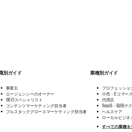
職別ガイド
業種別ガイド
事業主
プロフェッショ
エージェンシーのオーナー
小売・Eコマー
SEOスペシャリスト
代理店
コンテンツマーケティング担当者
SaaS・B2Bテ
フルスタックグロースマーケティング担当者
ヘルスケア
ローカルビジネ
すべての業種を