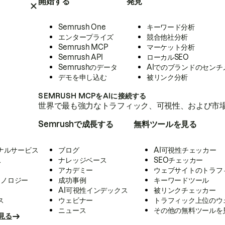
開始する
発見
Semrush One
キーワード分析
エンタープライズ
競合他社分析
Semrush MCP
マーケット分析
Semrush API
ローカルSEO
Semrushのデータ
AIでのブランドのセンチ
デモを申し込む
被リンク分析
SEMRUSH MCPをAIに接続する
世界で最も強力なトラフィック、可視性、および市場
Semrushで成長する
無料ツールを見る
ナルサービス
ブログ
AI可視性チェッカー
ス
ナレッジベース
SEOチェッカー
アカデミー
ウェブサイトのトラフ
クノロジー
成功事例
キーワードツール
AI可視性インデックス
被リンクチェッカー
ス
ウェビナー
トラフィック上位のウ
ニュース
その他の無料ツールを
見る