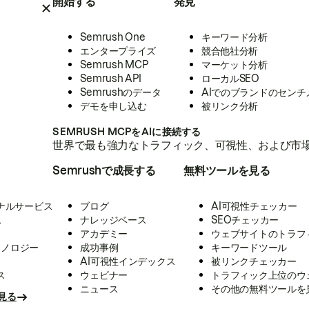
開始する
発見
Semrush One
キーワード分析
エンタープライズ
競合他社分析
Semrush MCP
マーケット分析
Semrush API
ローカルSEO
Semrushのデータ
AIでのブランドのセンチ
デモを申し込む
被リンク分析
SEMRUSH MCPをAIに接続する
世界で最も強力なトラフィック、可視性、および市場
Semrushで成長する
無料ツールを見る
ナルサービス
ブログ
AI可視性チェッカー
ス
ナレッジベース
SEOチェッカー
アカデミー
ウェブサイトのトラフ
クノロジー
成功事例
キーワードツール
AI可視性インデックス
被リンクチェッカー
ス
ウェビナー
トラフィック上位のウ
ニュース
その他の無料ツールを
見る