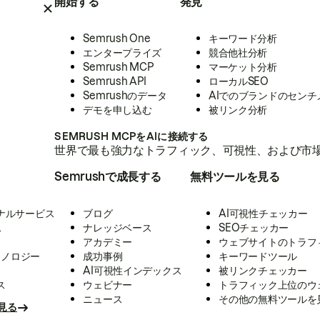
開始する
発見
Semrush One
キーワード分析
エンタープライズ
競合他社分析
Semrush MCP
マーケット分析
Semrush API
ローカルSEO
Semrushのデータ
AIでのブランドのセンチ
デモを申し込む
被リンク分析
SEMRUSH MCPをAIに接続する
世界で最も強力なトラフィック、可視性、および市場
Semrushで成長する
無料ツールを見る
ナルサービス
ブログ
AI可視性チェッカー
ス
ナレッジベース
SEOチェッカー
アカデミー
ウェブサイトのトラフ
クノロジー
成功事例
キーワードツール
AI可視性インデックス
被リンクチェッカー
ス
ウェビナー
トラフィック上位のウ
ニュース
その他の無料ツールを
見る