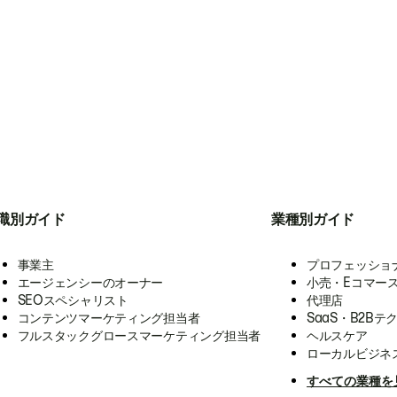
職別ガイド
業種別ガイド
事業主
プロフェッショ
エージェンシーのオーナー
小売・Eコマー
SEOスペシャリスト
代理店
コンテンツマーケティング担当者
SaaS・B2Bテ
フルスタックグロースマーケティング担当者
ヘルスケア
ローカルビジネ
すべての業種を