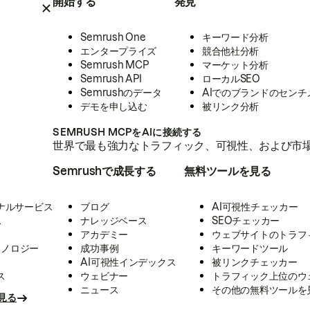
開始する
発見
Semrush One
キーワード分析
エンタープライズ
競合他社分析
Semrush MCP
マーケット分析
Semrush API
ローカルSEO
Semrushのデータ
AIでのブランドのセンチ
デモを申し込む
被リンク分析
SEMRUSH MCPをAIに接続する
世界で最も強力なトラフィック、可視性、および市場
Semrushで成長する
無料ツールを見る
ナルサービス
ブログ
AI可視性チェッカー
ス
ナレッジベース
SEOチェッカー
アカデミー
ウェブサイトのトラフ
クノロジー
成功事例
キーワードツール
AI可視性インデックス
被リンクチェッカー
ス
ウェビナー
トラフィック上位のウ
ニュース
その他の無料ツールを
見る