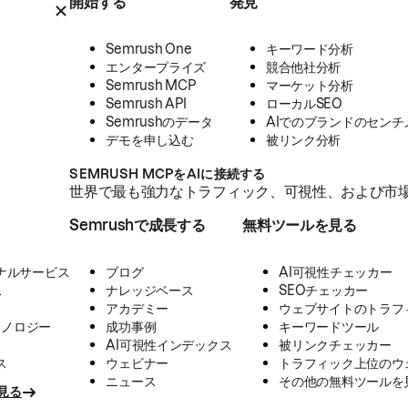
開始する
発見
Semrush One
キーワード分析
エンタープライズ
競合他社分析
Semrush MCP
マーケット分析
Semrush API
ローカルSEO
Semrushのデータ
AIでのブランドのセンチ
デモを申し込む
被リンク分析
SEMRUSH MCPをAIに接続する
世界で最も強力なトラフィック、可視性、および市場
Semrushで成長する
無料ツールを見る
ナルサービス
ブログ
AI可視性チェッカー
ス
ナレッジベース
SEOチェッカー
アカデミー
ウェブサイトのトラフ
クノロジー
成功事例
キーワードツール
AI可視性インデックス
被リンクチェッカー
ス
ウェビナー
トラフィック上位のウ
ニュース
その他の無料ツールを
見る