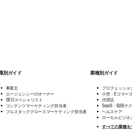
職別ガイド
業種別ガイド
事業主
プロフェッショ
エージェンシーのオーナー
小売・Eコマー
SEOスペシャリスト
代理店
コンテンツマーケティング担当者
SaaS・B2Bテ
フルスタックグロースマーケティング担当者
ヘルスケア
ローカルビジネ
すべての業種を