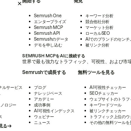
開始する
発見
Semrush One
キーワード分析
エンタープライズ
競合他社分析
Semrush MCP
マーケット分析
Semrush API
ローカルSEO
Semrushのデータ
AIでのブランドのセンチ
デモを申し込む
被リンク分析
SEMRUSH MCPをAIに接続する
世界で最も強力なトラフィック、可視性、および市場
Semrushで成長する
無料ツールを見る
ナルサービス
ブログ
AI可視性チェッカー
ス
ナレッジベース
SEOチェッカー
アカデミー
ウェブサイトのトラフ
クノロジー
成功事例
キーワードツール
AI可視性インデックス
被リンクチェッカー
ス
ウェビナー
トラフィック上位のウ
ニュース
その他の無料ツールを
見る