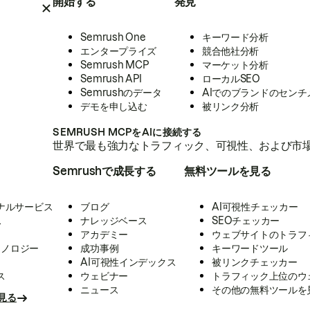
開始する
発見
Semrush One
キーワード分析
エンタープライズ
競合他社分析
Semrush MCP
マーケット分析
Semrush API
ローカルSEO
Semrushのデータ
AIでのブランドのセンチ
デモを申し込む
被リンク分析
SEMRUSH MCPをAIに接続する
世界で最も強力なトラフィック、可視性、および市場
Semrushで成長する
無料ツールを見る
ナルサービス
ブログ
AI可視性チェッカー
ス
ナレッジベース
SEOチェッカー
アカデミー
ウェブサイトのトラフ
クノロジー
成功事例
キーワードツール
AI可視性インデックス
被リンクチェッカー
ス
ウェビナー
トラフィック上位のウ
ニュース
その他の無料ツールを
見る