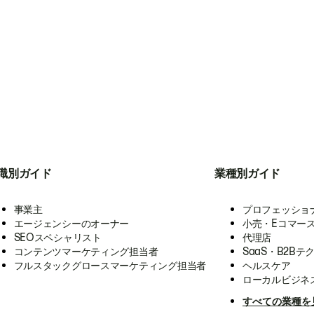
職別ガイド
業種別ガイド
事業主
プロフェッショ
エージェンシーのオーナー
小売・Eコマー
SEOスペシャリスト
代理店
コンテンツマーケティング担当者
SaaS・B2Bテ
フルスタックグロースマーケティング担当者
ヘルスケア
ローカルビジネ
すべての業種を