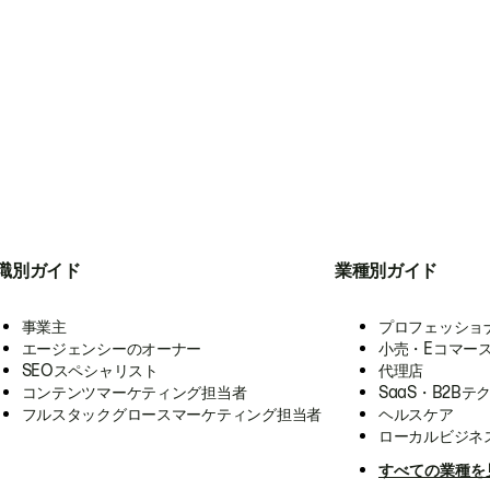
職別ガイド
業種別ガイド
事業主
プロフェッショ
エージェンシーのオーナー
小売・Eコマー
SEOスペシャリスト
代理店
コンテンツマーケティング担当者
SaaS・B2Bテ
フルスタックグロースマーケティング担当者
ヘルスケア
ローカルビジネ
すべての業種を