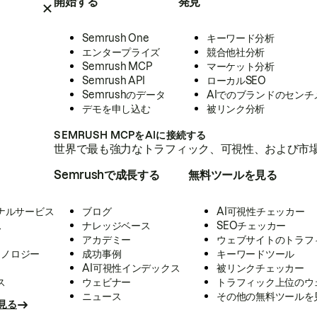
開始する
発見
Semrush One
キーワード分析
エンタープライズ
競合他社分析
Semrush MCP
マーケット分析
Semrush API
ローカルSEO
Semrushのデータ
AIでのブランドのセンチ
デモを申し込む
被リンク分析
SEMRUSH MCPをAIに接続する
世界で最も強力なトラフィック、可視性、および市場
Semrushで成長する
無料ツールを見る
ナルサービス
ブログ
AI可視性チェッカー
ス
ナレッジベース
SEOチェッカー
アカデミー
ウェブサイトのトラフ
クノロジー
成功事例
キーワードツール
AI可視性インデックス
被リンクチェッカー
ス
ウェビナー
トラフィック上位のウ
ニュース
その他の無料ツールを
見る