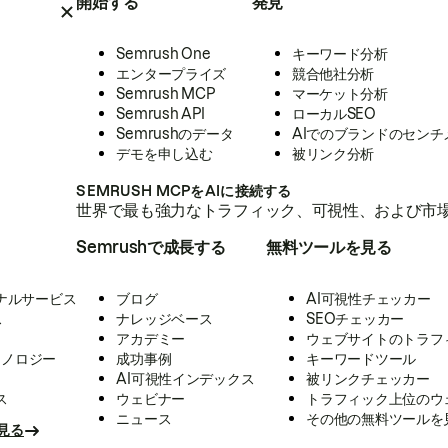
開始する
発見
Semrush One
キーワード分析
エンタープライズ
競合他社分析
Semrush MCP
マーケット分析
Semrush API
ローカルSEO
Semrushのデータ
AIでのブランドのセンチ
デモを申し込む
被リンク分析
SEMRUSH MCPをAIに接続する
世界で最も強力なトラフィック、可視性、および市場
Semrushで成長する
無料ツールを見る
ナルサービス
ブログ
AI可視性チェッカー
ス
ナレッジベース
SEOチェッカー
アカデミー
ウェブサイトのトラフ
クノロジー
成功事例
キーワードツール
AI可視性インデックス
被リンクチェッカー
ス
ウェビナー
トラフィック上位のウ
ニュース
その他の無料ツールを
見る