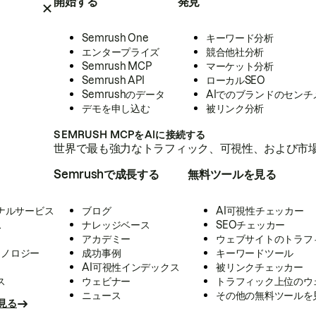
開始する
発見
Semrush One
キーワード分析
エンタープライズ
競合他社分析
Semrush MCP
マーケット分析
Semrush API
ローカルSEO
Semrushのデータ
AIでのブランドのセンチ
デモを申し込む
被リンク分析
SEMRUSH MCPをAIに接続する
世界で最も強力なトラフィック、可視性、および市場
Semrushで成長する
無料ツールを見る
ナルサービス
ブログ
AI可視性チェッカー
ス
ナレッジベース
SEOチェッカー
アカデミー
ウェブサイトのトラフ
クノロジー
成功事例
キーワードツール
AI可視性インデックス
被リンクチェッカー
ス
ウェビナー
トラフィック上位のウ
ニュース
その他の無料ツールを
見る