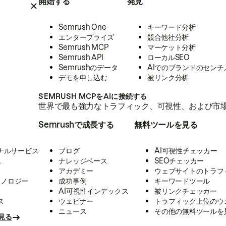
開始する
発見
Semrush One
キーワード分析
エンタープライズ
競合他社分析
Semrush MCP
マーケット分析
Semrush API
ローカルSEO
Semrushのデータ
AIでのブランドのセンチ
デモを申し込む
被リンク分析
SEMRUSH MCPをAIに接続する
世界で最も強力なトラフィック、可視性、および市場
Semrushで成長する
無料ツールを見る
ナルサービス
ブログ
AI可視性チェッカー
ス
ナレッジベース
SEOチェッカー
アカデミー
ウェブサイトのトラフ
クノロジー
成功事例
キーワードツール
AI可視性インデックス
被リンクチェッカー
ス
ウェビナー
トラフィック上位のウ
ニュース
その他の無料ツールを
見る