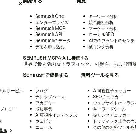
開始する
発見
Semrush One
キーワード分析
エンタープライズ
競合他社分析
Semrush MCP
マーケット分析
Semrush API
ローカルSEO
Semrushのデータ
AIでのブランドのセンチ
デモを申し込む
被リンク分析
SEMRUSH MCPをAIに接続する
世界で最も強力なトラフィック、可視性、および市場
Semrushで成長する
無料ツールを見る
ナルサービス
ブログ
AI可視性チェッカー
ス
ナレッジベース
SEOチェッカー
アカデミー
ウェブサイトのトラフ
クノロジー
成功事例
キーワードツール
AI可視性インデックス
被リンクチェッカー
ス
ウェビナー
トラフィック上位のウ
ニュース
その他の無料ツールを
見る