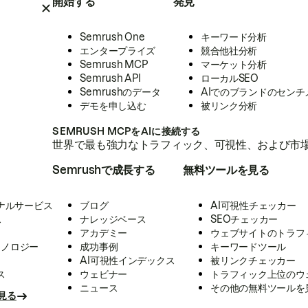
開始する
発見
Semrush One
キーワード分析
エンタープライズ
競合他社分析
Semrush MCP
マーケット分析
Semrush API
ローカルSEO
Semrushのデータ
AIでのブランドのセンチ
デモを申し込む
被リンク分析
SEMRUSH MCPをAIに接続する
世界で最も強力なトラフィック、可視性、および市場
Semrushで成長する
無料ツールを見る
ナルサービス
ブログ
AI可視性チェッカー
ス
ナレッジベース
SEOチェッカー
アカデミー
ウェブサイトのトラフ
クノロジー
成功事例
キーワードツール
AI可視性インデックス
被リンクチェッカー
ス
ウェビナー
トラフィック上位のウ
ニュース
その他の無料ツールを
見る