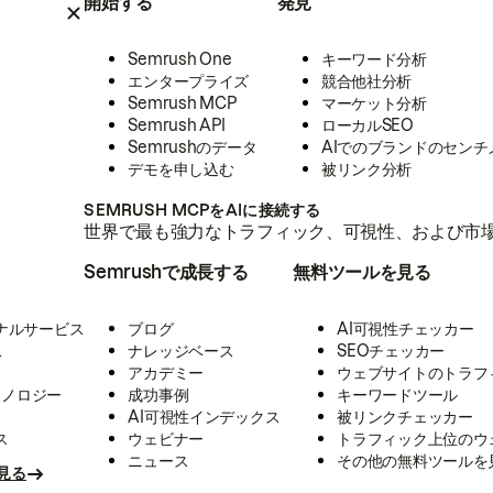
開始する
発見
Semrush One
キーワード分析
エンタープライズ
競合他社分析
Semrush MCP
マーケット分析
Semrush API
ローカルSEO
Semrushのデータ
AIでのブランドのセンチ
デモを申し込む
被リンク分析
SEMRUSH MCPをAIに接続する
世界で最も強力なトラフィック、可視性、および市場
Semrushで成長する
無料ツールを見る
ナルサービス
ブログ
AI可視性チェッカー
ス
ナレッジベース
SEOチェッカー
アカデミー
ウェブサイトのトラフ
クノロジー
成功事例
キーワードツール
AI可視性インデックス
被リンクチェッカー
ス
ウェビナー
トラフィック上位のウ
ニュース
その他の無料ツールを
見る