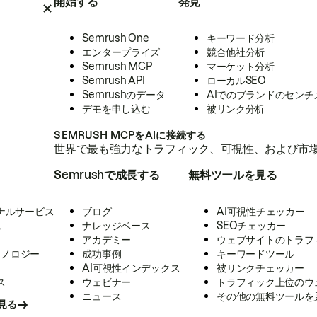
開始する
発見
Semrush One
キーワード分析
エンタープライズ
競合他社分析
Semrush MCP
マーケット分析
Semrush API
ローカルSEO
Semrushのデータ
AIでのブランドのセンチ
デモを申し込む
被リンク分析
SEMRUSH MCPをAIに接続する
世界で最も強力なトラフィック、可視性、および市場
Semrushで成長する
無料ツールを見る
ナルサービス
ブログ
AI可視性チェッカー
ス
ナレッジベース
SEOチェッカー
アカデミー
ウェブサイトのトラフ
クノロジー
成功事例
キーワードツール
AI可視性インデックス
被リンクチェッカー
ス
ウェビナー
トラフィック上位のウ
ニュース
その他の無料ツールを
見る