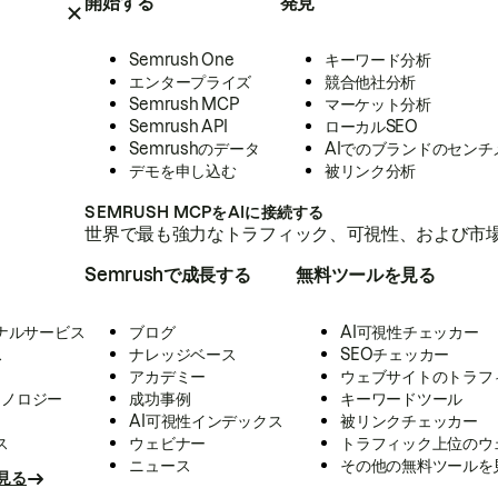
開始する
発見
Semrush One
キーワード分析
エンタープライズ
競合他社分析
Semrush MCP
マーケット分析
Semrush API
ローカルSEO
Semrushのデータ
AIでのブランドのセンチ
デモを申し込む
被リンク分析
SEMRUSH MCPをAIに接続する
世界で最も強力なトラフィック、可視性、および市場
Semrushで成長する
無料ツールを見る
ナルサービス
ブログ
AI可視性チェッカー
ス
ナレッジベース
SEOチェッカー
アカデミー
ウェブサイトのトラフ
クノロジー
成功事例
キーワードツール
AI可視性インデックス
被リンクチェッカー
ス
ウェビナー
トラフィック上位のウ
ニュース
その他の無料ツールを
見る