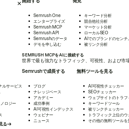
開始する
発見
Semrush One
キーワード分析
エンタープライズ
競合他社分析
Semrush MCP
マーケット分析
Semrush API
ローカルSEO
Semrushのデータ
AIでのブランドのセンチ
デモを申し込む
被リンク分析
SEMRUSH MCPをAIに接続する
世界で最も強力なトラフィック、可視性、および市場
Semrushで成長する
無料ツールを見る
ナルサービス
ブログ
AI可視性チェッカー
ス
ナレッジベース
SEOチェッカー
アカデミー
ウェブサイトのトラフ
クノロジー
成功事例
キーワードツール
AI可視性インデックス
被リンクチェッカー
ス
ウェビナー
トラフィック上位のウ
ニュース
その他の無料ツールを
見る