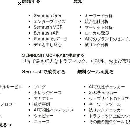
開始する
発見
Semrush One
キーワード分析
エンタープライズ
競合他社分析
Semrush MCP
マーケット分析
Semrush API
ローカルSEO
Semrushのデータ
AIでのブランドのセンチ
デモを申し込む
被リンク分析
SEMRUSH MCPをAIに接続する
世界で最も強力なトラフィック、可視性、および市場
Semrushで成長する
無料ツールを見る
ナルサービス
ブログ
AI可視性チェッカー
ス
ナレッジベース
SEOチェッカー
アカデミー
ウェブサイトのトラフ
クノロジー
成功事例
キーワードツール
AI可視性インデックス
被リンクチェッカー
ス
ウェビナー
トラフィック上位のウ
ニュース
その他の無料ツールを
見る