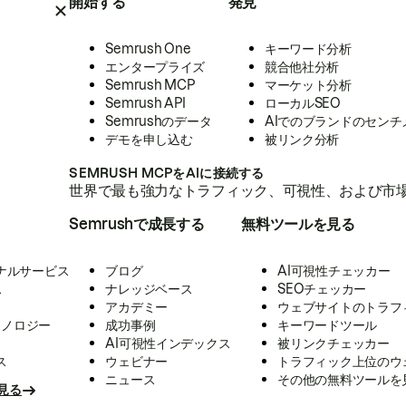
開始する
発見
Semrush One
キーワード分析
エンタープライズ
競合他社分析
Semrush MCP
マーケット分析
Semrush API
ローカルSEO
Semrushのデータ
AIでのブランドのセンチ
デモを申し込む
被リンク分析
SEMRUSH MCPをAIに接続する
世界で最も強力なトラフィック、可視性、および市場
Semrushで成長する
無料ツールを見る
ナルサービス
ブログ
AI可視性チェッカー
ス
ナレッジベース
SEOチェッカー
アカデミー
ウェブサイトのトラフ
クノロジー
成功事例
キーワードツール
AI可視性インデックス
被リンクチェッカー
ス
ウェビナー
トラフィック上位のウ
ニュース
その他の無料ツールを
見る