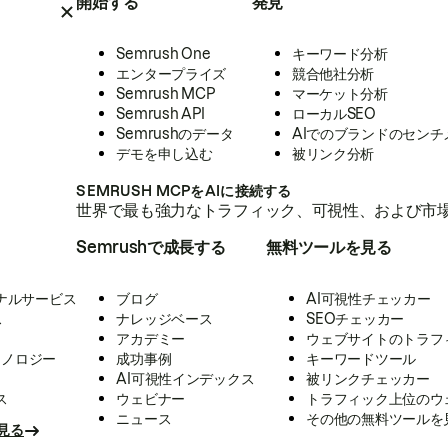
開始する
発見
Semrush One
キーワード分析
エンタープライズ
競合他社分析
Semrush MCP
マーケット分析
Semrush API
ローカルSEO
Semrushのデータ
AIでのブランドのセンチ
デモを申し込む
被リンク分析
SEMRUSH MCPをAIに接続する
世界で最も強力なトラフィック、可視性、および市場
Semrushで成長する
無料ツールを見る
ナルサービス
ブログ
AI可視性チェッカー
ス
ナレッジベース
SEOチェッカー
アカデミー
ウェブサイトのトラフ
クノロジー
成功事例
キーワードツール
AI可視性インデックス
被リンクチェッカー
ス
ウェビナー
トラフィック上位のウ
ニュース
その他の無料ツールを
見る