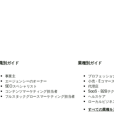
職別ガイド
業種別ガイド
事業主
プロフェッショ
エージェンシーのオーナー
小売・Eコマー
SEOスペシャリスト
代理店
コンテンツマーケティング担当者
SaaS・B2Bテ
フルスタックグロースマーケティング担当者
ヘルスケア
ローカルビジネ
すべての業種を