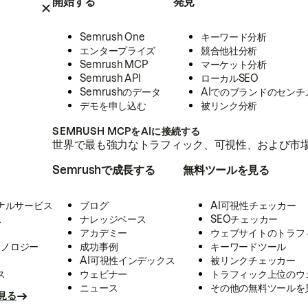
開始する
発見
Semrush One
キーワード分析
エンタープライズ
競合他社分析
Semrush MCP
マーケット分析
Semrush API
ローカルSEO
Semrushのデータ
AIでのブランドのセンチ
デモを申し込む
被リンク分析
SEMRUSH MCPをAIに接続する
世界で最も強力なトラフィック、可視性、および市場
Semrushで成長する
無料ツールを見る
ナルサービス
ブログ
AI可視性チェッカー
ス
ナレッジベース
SEOチェッカー
アカデミー
ウェブサイトのトラフ
クノロジー
成功事例
キーワードツール
AI可視性インデックス
被リンクチェッカー
ス
ウェビナー
トラフィック上位のウ
ニュース
その他の無料ツールを
見る