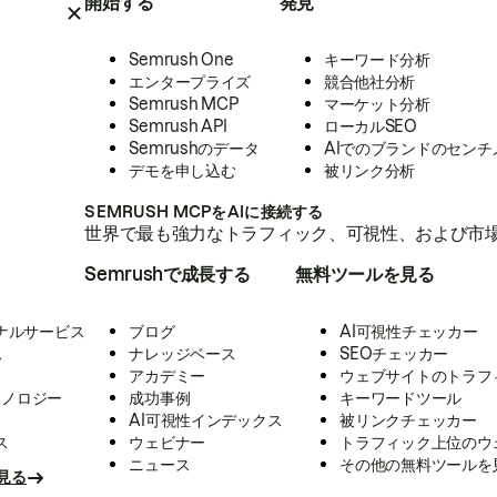
開始する
発見
Semrush One
キーワード分析
エンタープライズ
競合他社分析
Semrush MCP
マーケット分析
Semrush API
ローカルSEO
Semrushのデータ
AIでのブランドのセンチ
デモを申し込む
被リンク分析
SEMRUSH MCPをAIに接続する
世界で最も強力なトラフィック、可視性、および市場
Semrushで成長する
無料ツールを見る
ナルサービス
ブログ
AI可視性チェッカー
ス
ナレッジベース
SEOチェッカー
アカデミー
ウェブサイトのトラフ
クノロジー
成功事例
キーワードツール
AI可視性インデックス
被リンクチェッカー
ス
ウェビナー
トラフィック上位のウ
ニュース
その他の無料ツールを
見る