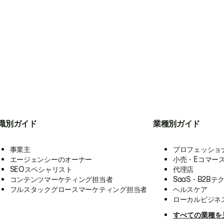
職別ガイド
業種別ガイド
事業主
プロフェッショ
エージェンシーのオーナー
小売・Eコマー
SEOスペシャリスト
代理店
コンテンツマーケティング担当者
SaaS・B2Bテ
フルスタックグロースマーケティング担当者
ヘルスケア
ローカルビジネ
すべての業種を