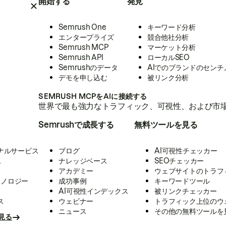
開始する
発見
Semrush One
キーワード分析
エンタープライズ
競合他社分析
Semrush MCP
マーケット分析
Semrush API
ローカルSEO
Semrushのデータ
AIでのブランドのセンチ
デモを申し込む
被リンク分析
SEMRUSH MCPをAIに接続する
世界で最も強力なトラフィック、可視性、および市場
Semrushで成長する
無料ツールを見る
ナルサービス
ブログ
AI可視性チェッカー
ス
ナレッジベース
SEOチェッカー
アカデミー
ウェブサイトのトラフ
クノロジー
成功事例
キーワードツール
AI可視性インデックス
被リンクチェッカー
ス
ウェビナー
トラフィック上位のウ
ニュース
その他の無料ツールを
見る