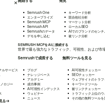
開始する
発見
Semrush One
キーワード分析
エンタープライズ
競合他社分析
Semrush MCP
マーケット分析
Semrush API
ローカルSEO
Semrushのデータ
AIでのブランドのセンチ
デモを申し込む
被リンク分析
SEMRUSH MCPをAIに接続する
世界で最も強力なトラフィック、可視性、および市場
Semrushで成長する
無料ツールを見る
ナルサービス
ブログ
AI可視性チェッカー
ス
ナレッジベース
SEOチェッカー
アカデミー
ウェブサイトのトラフ
クノロジー
成功事例
キーワードツール
AI可視性インデックス
被リンクチェッカー
ス
ウェビナー
トラフィック上位のウ
ニュース
その他の無料ツールを
見る