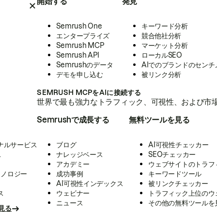
開始する
発見
Semrush One
キーワード分析
エンタープライズ
競合他社分析
Semrush MCP
マーケット分析
Semrush API
ローカルSEO
Semrushのデータ
AIでのブランドのセンチ
デモを申し込む
被リンク分析
SEMRUSH MCPをAIに接続する
世界で最も強力なトラフィック、可視性、および市場
Semrushで成長する
無料ツールを見る
ナルサービス
ブログ
AI可視性チェッカー
ス
ナレッジベース
SEOチェッカー
アカデミー
ウェブサイトのトラフ
クノロジー
成功事例
キーワードツール
AI可視性インデックス
被リンクチェッカー
ス
ウェビナー
トラフィック上位のウ
ニュース
その他の無料ツールを
見る