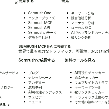
開始する
発見
Semrush One
キーワード分析
エンタープライズ
競合他社分析
Semrush MCP
マーケット分析
Semrush API
ローカルSEO
Semrushのデータ
AIでのブランドのセンチ
デモを申し込む
被リンク分析
SEMRUSH MCPをAIに接続する
世界で最も強力なトラフィック、可視性、および市場
Semrushで成長する
無料ツールを見る
ナルサービス
ブログ
AI可視性チェッカー
ス
ナレッジベース
SEOチェッカー
アカデミー
ウェブサイトのトラフ
クノロジー
成功事例
キーワードツール
AI可視性インデックス
被リンクチェッカー
ス
ウェビナー
トラフィック上位のウ
ニュース
その他の無料ツールを
見る