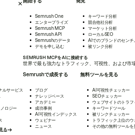
開始する
発見
Semrush One
キーワード分析
エンタープライズ
競合他社分析
Semrush MCP
マーケット分析
Semrush API
ローカルSEO
Semrushのデータ
AIでのブランドのセンチ
デモを申し込む
被リンク分析
SEMRUSH MCPをAIに接続する
世界で最も強力なトラフィック、可視性、および市場
Semrushで成長する
無料ツールを見る
ナルサービス
ブログ
AI可視性チェッカー
ス
ナレッジベース
SEOチェッカー
アカデミー
ウェブサイトのトラフ
クノロジー
成功事例
キーワードツール
AI可視性インデックス
被リンクチェッカー
ス
ウェビナー
トラフィック上位のウ
ニュース
その他の無料ツールを
見る